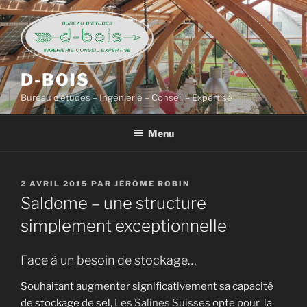
Aller
au
contenu
principal
D-BOIS
Bureau d’études – Ingénierie – Conseil – Expertise
Menu
PUBLIÉ
2 AVRIL 2015
PAR
JÉRÔME ROBIN
LE
Saldome – une structure
simplement exceptionnelle
Face à un besoin de stockage…
Souhaitant augmenter significativement sa capacité
de stockage de sel,
Les Salines Suisses
opte pour la